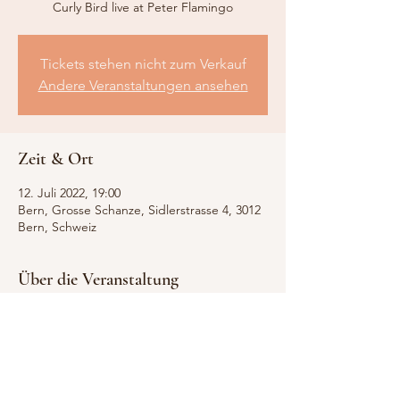
Curly Bird live at Peter Flamingo
Tickets stehen nicht zum Verkauf
Andere Veranstaltungen ansehen
Zeit & Ort
12. Juli 2022, 19:00
Bern, Grosse Schanze, Sidlerstrasse 4, 3012
Bern, Schweiz
Über die Veranstaltung
Curly Bird spielt mit seinem Gitarristen und 
Drummer die im Winter am Meer 
geschrieben Songs.