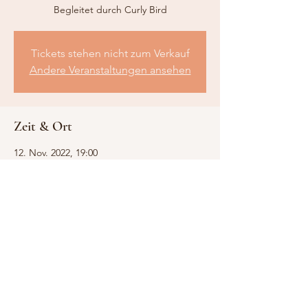
Begleitet durch Curly Bird
Tickets stehen nicht zum Verkauf
Andere Veranstaltungen ansehen
Zeit & Ort
12. Nov. 2022, 19:00
Thun, Grabenstrasse 8A, 3600 Thun,
Schweiz
Diese Veranstaltung teilen